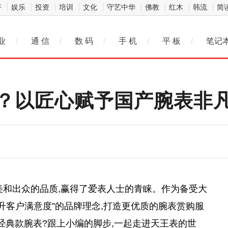
济
娱乐
投资
培训
文化
守艺中华
佛教
红木
韩流
简
业
/
通 信
/
数 码
/
手 机
/
平 板
/
笔记
？以匠心赋予国产腕表非
美和出众的品质,赢得了爱表人士的青睐。作为备受大
升客户满意度”的品牌理念,打造更优质的腕表赏购服
经典款腕表?跟上小编的脚步,一起走进天王表的世