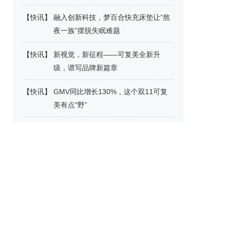
【
快讯
】
融入创新科技，梦百合快充床垫让“熬
夜一族”摆脱失眠难题
【
快讯
】
新视觉，新征程——可复美全新升
级，谱写品牌新篇章
【
快讯
】
GMV同比增长130%，这个双11可复
美有点“野”