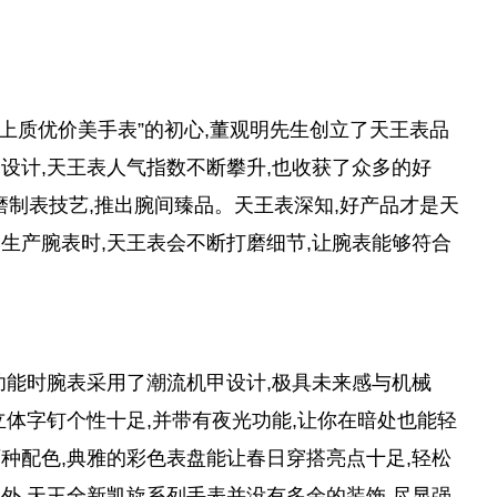
佩戴上质优价美手表”的初心,董观明先生创立了天王表品
设计,天王表人气指数不断攀升,也收获了众多的好
磨制表技艺,推出腕间臻品。天王表深知,好产品才是天
生产腕表时,天王表会不断打磨细节,让腕表能够符合
功能时腕表采用了潮流机甲设计,极具未来感与机械
立体字钉个性十足,并带有夜光功能,让你在暗处也能轻
种配色,典雅的彩色表盘能让春日穿搭亮点十足,轻松
外,天王全新凯旋系列手表并没有多余的装饰,尽显强