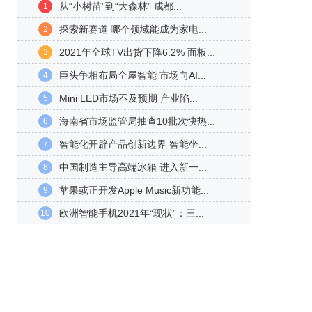
从“小树苗”到“大森林” 成都...
1
探索新赛道 哪个领域能成为家电...
2
2021年全球TV出货下降6.2% 面板...
3
巨头争相布局全屋智能 市场向AI...
4
Mini LED市场不及预期 产业陷...
5
海南省市场监管局抽查10批次快热...
6
智能化开辟产品创新边界 智能坐...
7
中国制造主导高端冰箱 进入新一...
8
苹果或正开发Apple Music新功能...
9
欧洲智能手机2021年“现状”：三...
10