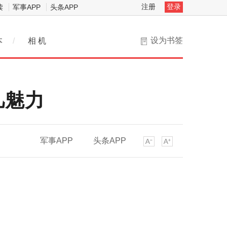
注册
登录
读
军事APP
头条APP
设为书签
本
/
相 机
凡魅力
军事APP
头条APP