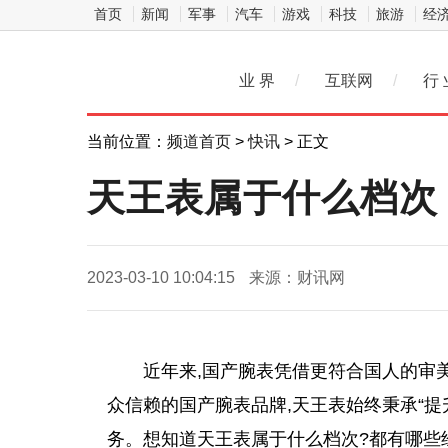
首页
新闻
军事
汽车
游戏
科技
旅游
经
业 界
/
互联网
/
行 
当前位置：
频道首页
>
快讯
> 正文
天王表属于什么档次
2023-03-10 10:04:15
来源：财讯网
近年来,国产腕表凭借更符合国人的审
众信赖的国产腕表品牌,天王表始终秉承“提
务。想知道天王表属于什么档次?都有哪些