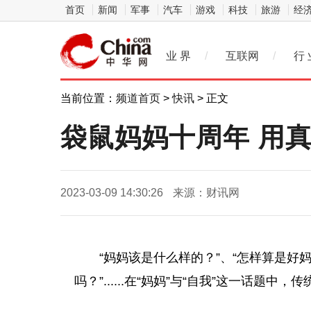
首页
新闻
军事
汽车
游戏
科技
旅游
经
业 界
/
互联网
/
行 
当前位置：
频道首页
>
快讯
> 正文
袋鼠妈妈十周年 用
2023-03-09 14:30:26
来源：财讯网
“妈妈该是什么样的？”、“怎样算是好妈
吗？”......在“妈妈”与“自我”这一话