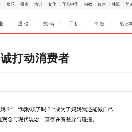
济
娱乐
投资
培训
文化
守艺中华
佛教
红木
韩流
简
业
/
通 信
/
数 码
/
手 机
/
平 板
/
笔记
真诚打动消费者
妈？”、“我称职了吗？”“成为了妈妈我还能做自己
题中，传统观念与现代观念一直存在着差异与碰撞。