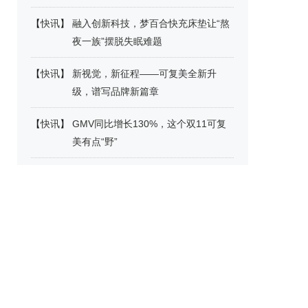
【
快讯
】
融入创新科技，梦百合快充床垫让“熬
夜一族”摆脱失眠难题
【
快讯
】
新视觉，新征程——可复美全新升
级，谱写品牌新篇章
【
快讯
】
GMV同比增长130%，这个双11可复
美有点“野”