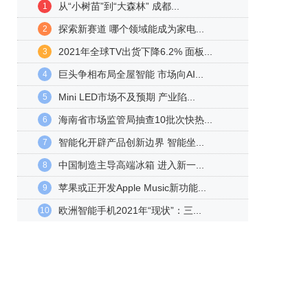
从“小树苗”到“大森林” 成都...
1
探索新赛道 哪个领域能成为家电...
2
2021年全球TV出货下降6.2% 面板...
3
巨头争相布局全屋智能 市场向AI...
4
Mini LED市场不及预期 产业陷...
5
海南省市场监管局抽查10批次快热...
6
智能化开辟产品创新边界 智能坐...
7
中国制造主导高端冰箱 进入新一...
8
苹果或正开发Apple Music新功能...
9
欧洲智能手机2021年“现状”：三...
10