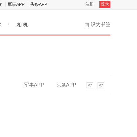
注册
登录
读
军事APP
头条APP
设为书签
本
/
相 机
军事APP
头条APP