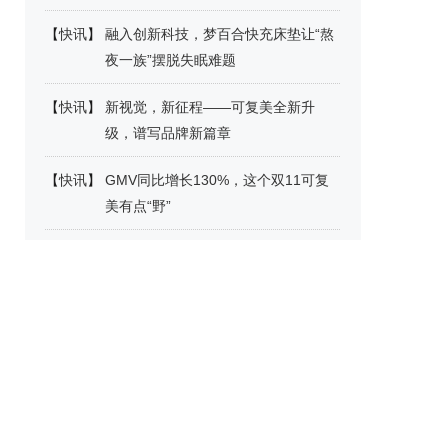
【
快讯
】
融入创新科技，梦百合快充床垫让“熬
夜一族”摆脱失眠难题
【
快讯
】
新视觉，新征程——可复美全新升
级，谱写品牌新篇章
【
快讯
】
GMV同比增长130%，这个双11可复
美有点“野”