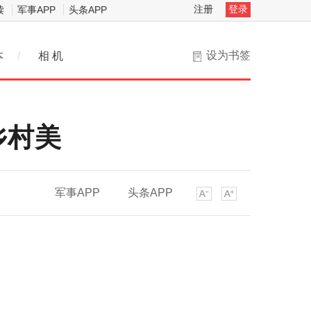
注册
登录
读
军事APP
头条APP
设为书签
本
/
相 机
乡村美
军事APP
头条APP