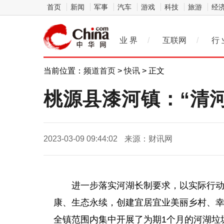
首页
新闻
军事
汽车
游戏
科技
旅游
经
业 界
/
互联网
/
行 
当前位置：
频道首页
>
快讯
> 正文
桃源县漆河镇：“清
2023-03-09 09:44:02
来源：财讯网
进一步落实河湖长制要求，以实际行动与
康、生态永续，创建宜居宜业美丽乡村、幸
全镇范围内集中开展了为期1个月的河湖垃