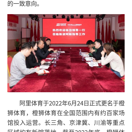
的一致意向。
阿里体育于2022年6月24日正式更名于橙
狮体育，橙狮体育在全国范围内有约百家场
馆投入运营。长三角、京津冀、川渝等重点