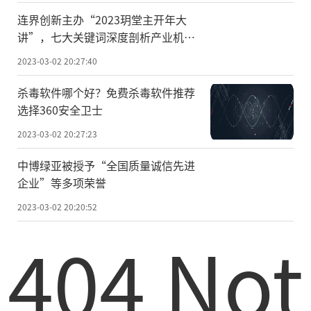
连界创新主办“2023玥堂主开年大
讲”，七大关键词深度剖析产业机遇
及创新战略
2023-03-02 20:27:40
杀毒软件哪个好？免费杀毒软件推荐
选择360安全卫士
2023-03-02 20:27:23
中博绿亚被授予“全国质量诚信先进
企业”等多项荣誉
2023-03-02 20:20:52
404 Not