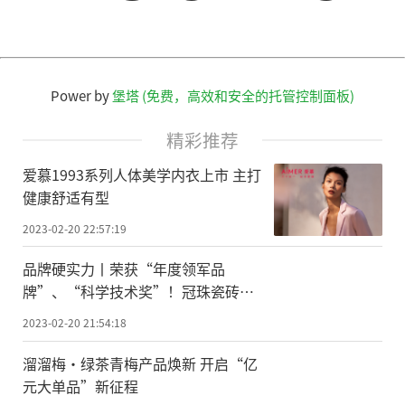
Power by
堡塔 (免费，高效和安全的托管控制面板)
精彩推荐
爱慕1993系列人体美学内衣上市 主打
健康舒适有型
2023-02-20 22:57:19
品牌硬实力丨荣获“年度领军品
牌”、“科学技术奖”！冠珠瓷砖品
牌力、产品力再获殊荣
2023-02-20 21:54:18
溜溜梅·绿茶青梅产品焕新 开启“亿
元大单品”新征程