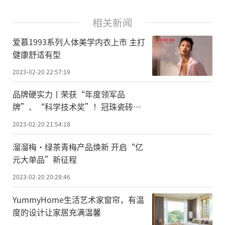
相关新闻
爱慕1993系列人体美学内衣上市 主打
健康舒适有型
2023-02-20 22:57:19
品牌硬实力丨荣获“年度领军品
牌”、“科学技术奖”！冠珠瓷砖品
牌力、产品力再获殊荣
2023-02-20 21:54:18
溜溜梅·绿茶青梅产品焕新 开启“亿
元大单品”新征程
2023-02-20 20:28:46
YummyHome生活艺术家窗帘，有温
度的设计让家居充满温馨