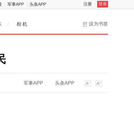
注册
登录
读
军事APP
头条APP
设为书签
本
/
相 机
民
军事APP
头条APP