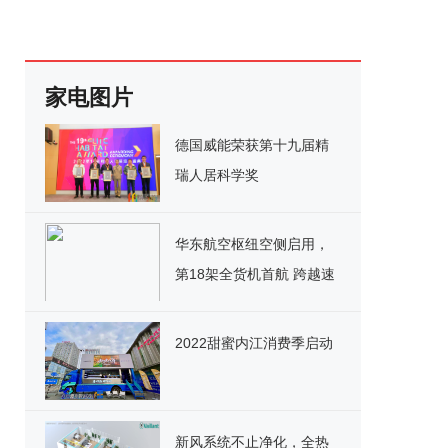
家电图片
德国威能荣获第十九届精
瑞人居科学奖
华东航空枢纽空侧启用，
第18架全货机首航 跨越速
运持续强化“空中大动脉”
2022甜蜜内江消费季启动
新风系统不止净化，全热