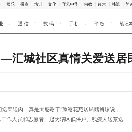
济
娱乐
投资
培训
文化
守艺中华
佛教
红木
韩流
简
业
/
通 信
/
数 码
/
手 机
/
平 板
/
笔记
——汇城社区真情关爱送居
们送菜送肉，真是太感谢了”豫港花苑居民魏留珍说，
社区工作人员和志愿者一起为辖区低保户、残疾人送菜送