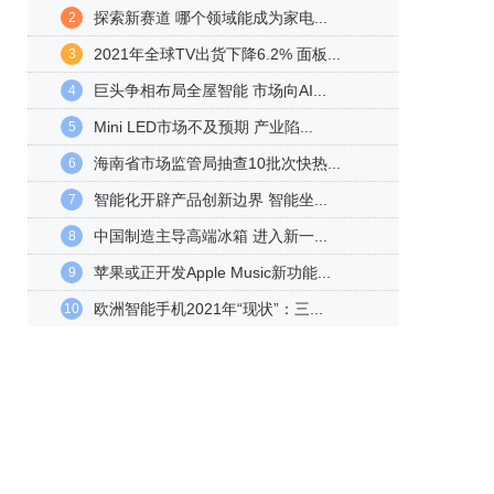
探索新赛道 哪个领域能成为家电...
2
2021年全球TV出货下降6.2% 面板...
3
巨头争相布局全屋智能 市场向AI...
4
Mini LED市场不及预期 产业陷...
5
海南省市场监管局抽查10批次快热...
6
智能化开辟产品创新边界 智能坐...
7
中国制造主导高端冰箱 进入新一...
8
苹果或正开发Apple Music新功能...
9
欧洲智能手机2021年“现状”：三...
10