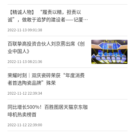
【精诚人物】 “履责以精，担责以
诚”，做敢于追梦的建设者——记厦门
新会展中心项目党支部书记、项目执
2022-11-13 09:01:38
行经理马仁刚
百联挚高投资合伙人刘京雳出席《创
业中国人》
2022-11-13 08:21:36
荣耀时刻｜双庆瓷砖荣获“年度消费
者首选陶瓷品牌”殊荣
2022-11-12 22:39:34
同比增长500%！百胜图居天猫京东咖
啡机热卖榜首
2022-11-12 22:39:00