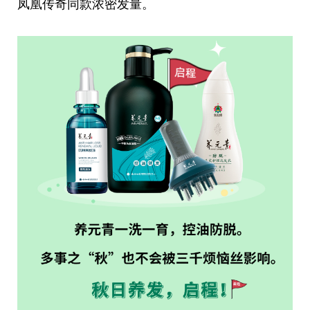
凤凰传奇同款浓密发量。