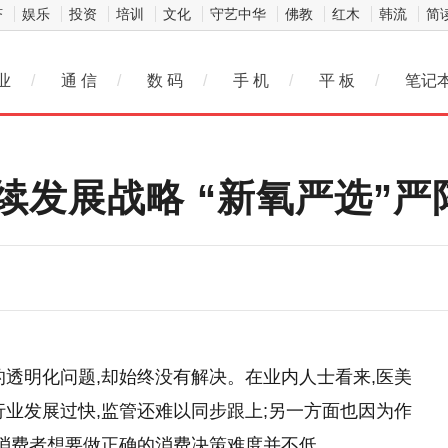
济
娱乐
投资
培训
文化
守艺中华
佛教
红木
韩流
简
业
/
通 信
/
数 码
/
手 机
/
平 板
/
笔记
续发展战略 “新氧严选”严
的透明化问题,却始终没有解决。在业内人士看来,医美
行业发展过快,监管还难以同步跟上;另一方面也因为作
,消费者想要做正确的消费决策难度并不低。