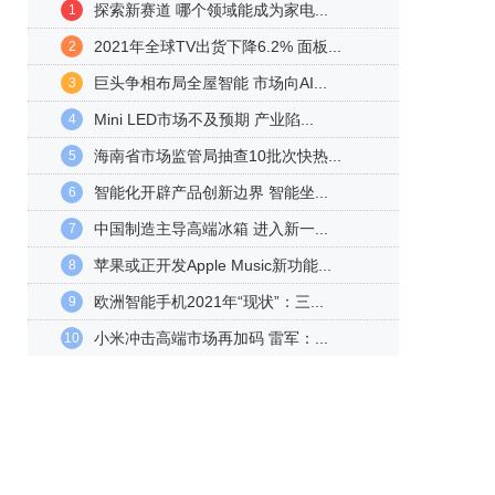
探索新赛道 哪个领域能成为家电...
1
2021年全球TV出货下降6.2% 面板...
2
巨头争相布局全屋智能 市场向AI...
3
Mini LED市场不及预期 产业陷...
4
海南省市场监管局抽查10批次快热...
5
智能化开辟产品创新边界 智能坐...
6
中国制造主导高端冰箱 进入新一...
7
苹果或正开发Apple Music新功能...
8
欧洲智能手机2021年“现状”：三...
9
小米冲击高端市场再加码 雷军：...
10