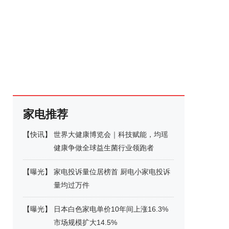
家电推荐
【
快讯
】
世界大健康博览会｜科技赋能，均瑶
健康争做全球益生菌行业领跑者
【
曝光
】
家电投诉量位居榜首 厨电小家电投诉
量均过万件
【
曝光
】
日本白色家电单价10年间上涨16.3%
市场规模扩大14.5%