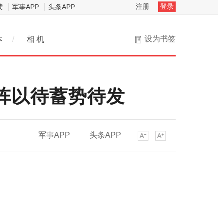
注册
登录
读
军事APP
头条APP
设为书签
本
/
相 机
阵以待蓄势待发
军事APP
头条APP