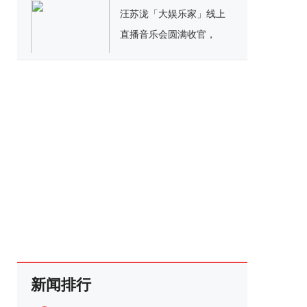
汪苏泷「大娱乐家」线上
直播音乐会圆满收官，
2022抖音夏日歌会细节满
满金曲不断
新闻排行