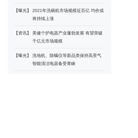
【
曝光
】
2021年洗碗机市场规模近百亿 均价或
将持续上涨
【
资讯
】
美健个护电器产业蓬勃发展 有望突破
千亿元市场规模
【
曝光
】
洗地机、除螨仪等新品类保持高景气
智能清洁电器备受青睐