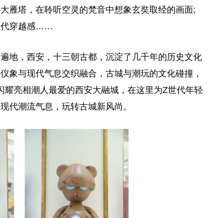
大雁塔，在聆听空灵的梵音中想象玄奘取经的画面;
朝代穿越感……
迹遍地，西安，十三朝古都，沉淀了几千年的历史文化
都仪象与现代气息交织融合，古城与潮玩的文化碰撞，
2日闪耀亮相潮人最爱的西安大融城，在这里为Z世代年轻
满现代潮流气息，玩转古城新风尚。