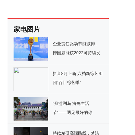
家电图片
企业责任驱动节能减排，
德国威能获2022可持续发
展典范企业奖
抖音8月上新 六档新综艺组
团“百川综艺季”
“舟游列岛 海岛生活
节”——遇见最好的你
持续精研高端路线，梦洁