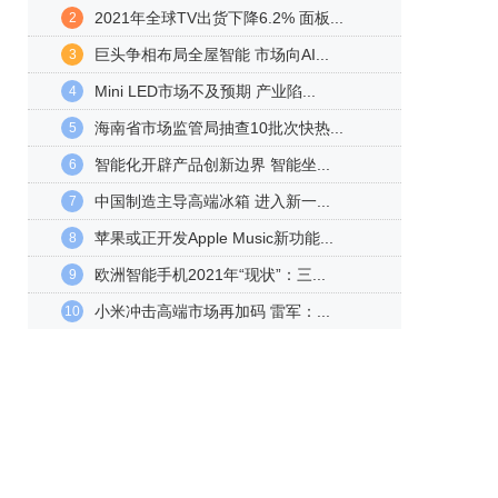
2021年全球TV出货下降6.2% 面板...
2
巨头争相布局全屋智能 市场向AI...
3
Mini LED市场不及预期 产业陷...
4
海南省市场监管局抽查10批次快热...
5
智能化开辟产品创新边界 智能坐...
6
中国制造主导高端冰箱 进入新一...
7
苹果或正开发Apple Music新功能...
8
欧洲智能手机2021年“现状”：三...
9
小米冲击高端市场再加码 雷军：...
10