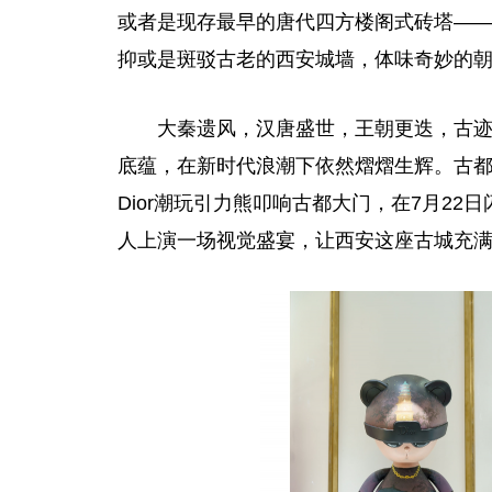
或者是现存最早的唐代四方楼阁式砖塔——
抑或是斑驳古老的西安城墙，体味奇妙的
大秦遗风，汉唐盛世，王朝更迭，古
底蕴，在新时代浪潮下依然熠熠生辉。古
Dior潮玩引力熊叩响古都大门，在7月2
人上演一场视觉盛宴，让西安这座古城充