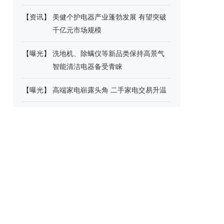
【
资讯
】
美健个护电器产业蓬勃发展 有望突破
千亿元市场规模
【
曝光
】
洗地机、除螨仪等新品类保持高景气
智能清洁电器备受青睐
【
曝光
】
高端家电崭露头角 二手家电交易升温