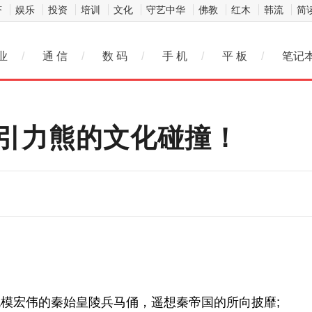
济
娱乐
投资
培训
文化
守艺中华
佛教
红木
韩流
简
业
/
通 信
/
数 码
/
手 机
/
平 板
/
笔记
玩引力熊的文化碰撞！
模宏伟的秦始皇陵兵马俑，遥想秦帝国的所向披靡;