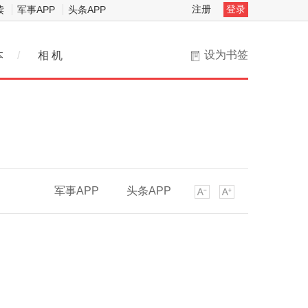
注册
登录
读
军事APP
头条APP
设为书签
本
/
相 机
军事APP
头条APP